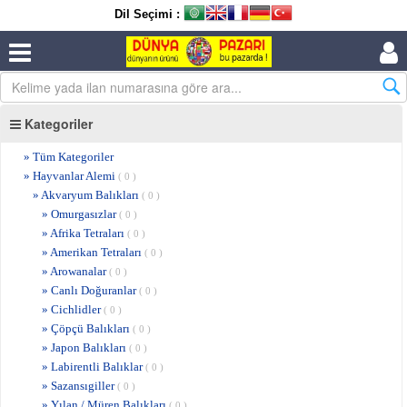
Dil Seçimi :
Kategoriler
» Tüm Kategoriler
» Hayvanlar Alemi
( 0 )
» Akvaryum Balıkları
( 0 )
» Omurgasızlar
( 0 )
» Afrika Tetraları
( 0 )
» Amerikan Tetraları
( 0 )
» Arowanalar
( 0 )
» Canlı Doğuranlar
( 0 )
» Cichlidler
( 0 )
» Çöpçü Balıkları
( 0 )
» Japon Balıkları
( 0 )
» Labirentli Balıklar
( 0 )
» Sazansıgiller
( 0 )
» Yılan / Müren Balıkları
( 0 )