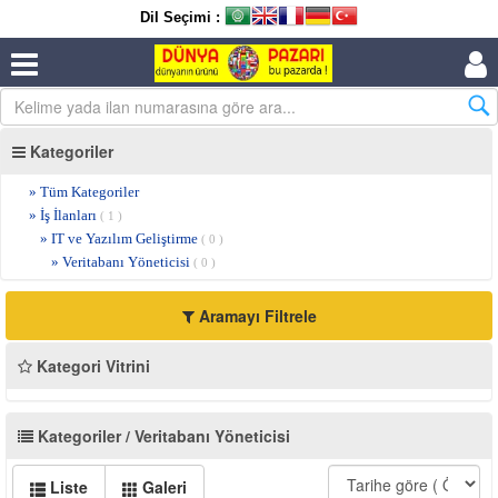
Dil Seçimi :
Kategoriler
» Tüm Kategoriler
» İş İlanları
( 1 )
» IT ve Yazılım Geliştirme
( 0 )
» Veritabanı Yöneticisi
( 0 )
Aramayı Filtrele
Kategori Vitrini
Kategoriler / Veritabanı Yöneticisi
Liste
Galeri